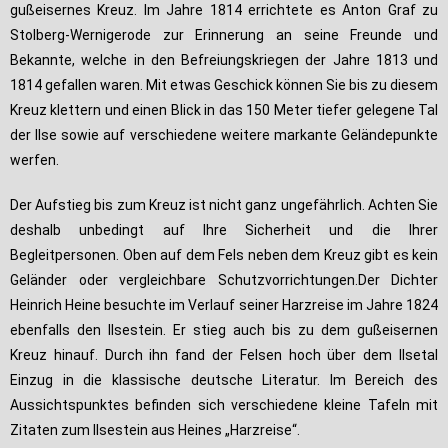
gußeisernes Kreuz. Im Jahre 1814 errichtete es Anton Graf zu
Stolberg-Wernigerode zur Erinnerung an seine Freunde und
Bekannte, welche in den Befreiungskriegen der Jahre 1813 und
1814 gefallen waren. Mit etwas Geschick können Sie bis zu diesem
Kreuz klettern und einen Blick in das 150 Meter tiefer gelegene Tal
der Ilse sowie auf verschiedene weitere markante Geländepunkte
werfen.
Der Aufstieg bis zum Kreuz ist nicht ganz ungefährlich. Achten Sie
deshalb unbedingt auf Ihre Sicherheit und die Ihrer
Begleitpersonen. Oben auf dem Fels neben dem Kreuz gibt es kein
Geländer oder vergleichbare Schutzvorrichtungen.Der Dichter
Heinrich Heine besuchte im Verlauf seiner Harzreise im Jahre 1824
ebenfalls den Ilsestein. Er stieg auch bis zu dem gußeisernen
Kreuz hinauf. Durch ihn fand der Felsen hoch über dem Ilsetal
Einzug in die klassische deutsche Literatur. Im Bereich des
Aussichtspunktes befinden sich verschiedene kleine Tafeln mit
Zitaten zum Ilsestein aus Heines „Harzreise“.