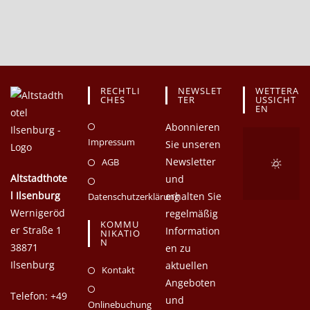
RECHTLI
NEWSLET
WETTERA
CHES
TER
USSICHT
EN
Abonnieren
Impressum
Sie unseren
Newsletter
AGB
Altstadthote
und
l Ilsenburg
erhalten Sie
Datenschutzerklärung
Wernigeröd
regelmäßig
KOMMU
er Straße 1
Information
NIKATIO
N
38871
en zu
Ilsenburg
aktuellen
Kontakt
Angeboten
Telefon: +49
und
Onlinebuchung